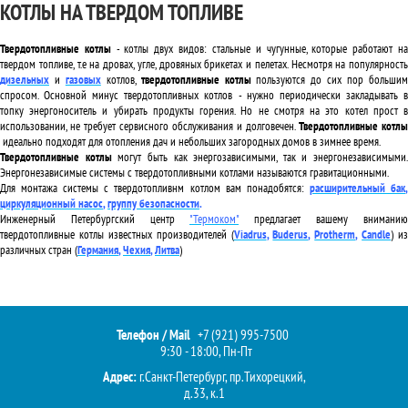
КОТЛЫ НА ТВЕРДОМ ТОПЛИВЕ
Твердотопливные котлы
- котлы двух видов: стальные и чугунные, которые работают н
твердом топливе, т.е на дровах, угле, дровяных брикетах и пелетах. Несмотря на популярность
дизельных
и
газовых
котлов,
твердотопливные котлы
пользуются до сих пор больши
спросом. Основной минус твердотопливных котлов - нужно периодически закладывать в
топку энергоноситель и убирать продукты горения. Но не смотря на это котел прост в
использовании, не требует сервисного обслуживания и долговечен.
Твердотопливные котлы
идеально подходят для отопления дач и небольших загородных домов в зимнее время.
Твердотопливные котлы
могут быть как энергозависимыми, так и энергонезависимыми.
Энергонезависимые системы с твердотопливными котлами называются гравитационными.
Для монтажа системы с твердотопливнм котлом вам понадобятся:
расширительный бак
циркуляционный насос
,
группу безопасности
.
Инженерный Петербургский центр
"Термоком"
предлагает вашему вниманию
твердотопливные котлы известных производителей (
Viadrus
,
Buderus
,
Protherm
,
Candle
) из
различных стран (
Германия
,
Чехия
,
Литва
)
Телефон / Mail
+7 (921) 995-7500
9:30 - 18:00, Пн-Пт
Адрес:
г.Санкт-Петербург, пр.Тихорецкий,
д.33, к.1